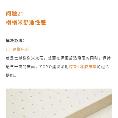
问题2：
榻榻米舒适性差
解决办法：
1）更换床垫
若是觉得榻榻米太硬，想要在保证舒适睡眠的同时，保持
透气干爽的床面，YOYO建议采用
棕垫+乳胶床垫
的组合
搭配。