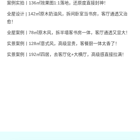
案例实拍丨136㎡效果图1:1落地，还原度直接封神！
全屋设计 | 142㎡原木奶油风，拆间卧室当书房，客厅通透又治
愈！
全屋案例丨78㎡原木风，拆半墙客书房一体，客厅通透又显大！
实景案例丨128㎡意式风，高级显贵，客餐厨一体太香了！
实景案例丨192㎡四居，去客厅化+大横厅，高级感直接拉满！