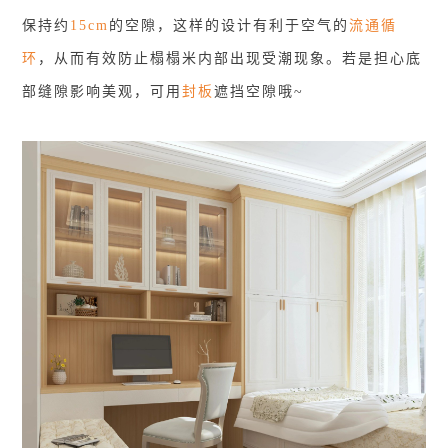
保持约
15cm
的空隙，这样的设计有利于空气的
流通循
环
，从而有效防止榻榻米内部出现受潮现象。若是担心底
部缝隙影响美观，可用
封板
遮挡空隙哦~