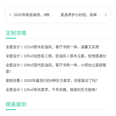
2025年新房装修，8种风格高颜耐看，邻居跟风复制！
家具养护小妙招，简单省钱易上手，学会再用20年！
定制攻略
全屋设计丨122㎡原木奶油风，客厅书房一体，温馨又实用
全屋设计丨105㎡治愈系三居，奶油风＋原木元素，松弛感满分
全屋设计丨108㎡现代奶油风，客厅书房一体，小吧台让家超惬
意！
案例合集丨2026年最流行的4种东方美学，你家装对了吗？
全屋设计丨125㎡宋式美学，千年风雅，极致的东方韵味！
精美案例