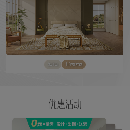
松芽绿
织云布纹
浅灰闪银
奶酪白
绫罗绮布
柔云粉
摩卡胡桃
流光编织纹米黄色
象牙白
鎏金月白
隽逸茶金
奶油黄
卡尔橡木纹
绯墨胡桃
鎏金摩卡
奶霜白
瑾初核桃
流光编织纹黑色
安缦布纹
波光潋滟
薄荷蓝