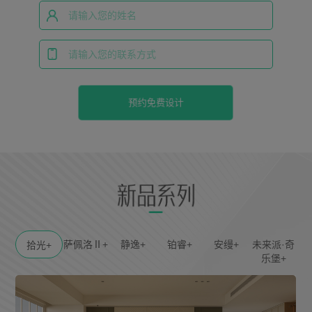
预约免费设计
萨佩洛Ⅱ+
静逸+
铂睿+
安缦+
未来派·奇
拾光+
乐堡+