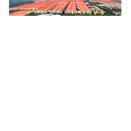
首页
全屋定制
免费设计
附近门店
在线咨询
全国客服热线
400-8800-315




